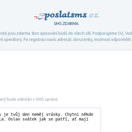
PoslatSMS.cz
SMS ZDARMA
životě jsou zdarma. Bez opisování kódů do všech sítí. Podporujeme
O2
,
Vod
lní operátory. Po registraci navíc adresář, doručenky, možnost odpovědět a
který bude odeslán v SMS zprávě.