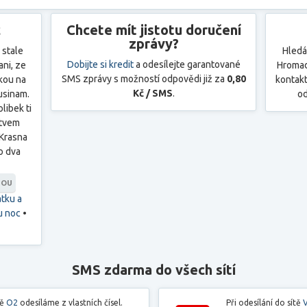
c
Chcete mít jistotu doručení
zprávy?
 stale
Hledá
Dobijte si kredit
a odesílejte garantované
ni, ze
Hromad
SMS zprávy s možností odpovědi již za
0,80
kou na
kontakt
Kč / SMS
.
usinam.
od
libek ti
 tvem
.Krasna
ko dva
NOU
tku a
u noc
•
SMS zdarma do všech sítí
tě
O2
odesíláme z vlastních čísel.
Při odesílání do sítě