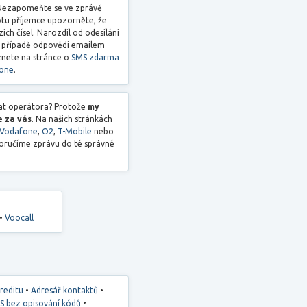
. Nezapomeňte se ve zprávě
otu příjemce upozorněte, že
ch čísel. Narozdíl od odesílání
o případě odpovědi emailem
znete na stránce o
SMS zdarma
fone
.
rat operátora? Protože
my
e za vás
. Na našich stránkách
Vodafone
,
O2
,
T-Mobile
nebo
doručíme zprávu do té správné
•
Voocall
•
•
kreditu
Adresář kontaktů
•
S bez opisování kódů