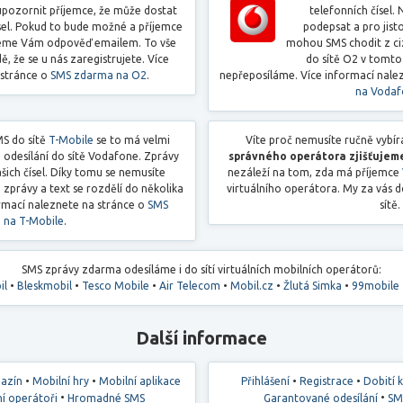
pozornit příjemce, že může dostat
telefonních čísel
ísel. Pokud to bude možné a příjemce
podepsat a pro jist
leme Vám odpověď emailem. To vše
mohou SMS chodit z cizí
dě, že se u nás zaregistrujete. Více
do sítě O2 v tomt
 stránce o
SMS zdarma na O2
.
nepřeposíláme. Více informací nale
na Voda
MS do sítě
T-Mobile
se to má velmi
Víte proč nemusíte ručně vybí
 odesílání do sítě Vodafone. Zprávy
správného operátora zjišťujem
šich čísel. Díky tomu se nemusíte
nezáleží na tom, zda má příjemce
zprávy a text se rozdělí do několika
virtuálního operátora. My za vás 
rmací naleznete na stránce o
SMS
sítě.
 na T-Mobile
.
SMS zprávy zdarma odesíláme i do sítí virtuálních mobilních operátorů:
il
•
Bleskmobil
•
Tesco Mobile
•
Air Telecom
•
Mobil.cz
•
Žlutá Simka
•
99mobile
Další informace
•
•
•
•
azín
Mobilní hry
Mobilní aplikace
Přihlášení
Registrace
Dobití 
•
•
í operátoři
Hromadné SMS
Garantované odesílání
SM