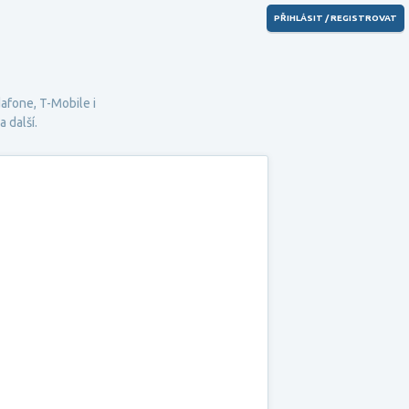
PŘIHLÁSIT / REGISTROVAT
afone
,
T-Mobile
i
 další.