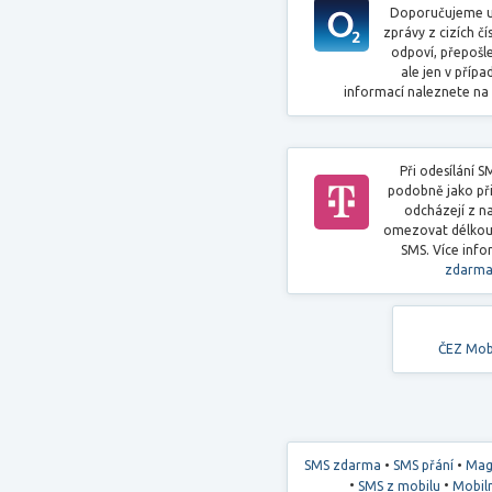
Doporučujeme u
zprávy z cizích č
odpoví, přepoš
ale jen v přípa
informací naleznete na
Při odesílání S
podobně jako při
odcházejí z na
omezovat délkou 
SMS. Více info
zdarma
ČEZ Mob
•
•
SMS zdarma
SMS přání
Mag
•
•
SMS z mobilu
Mobiln