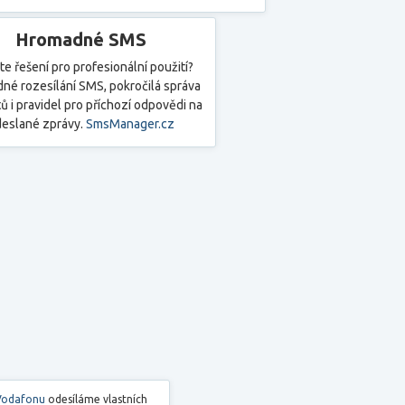
Hromadné SMS
te řešení pro profesionální použití?
né rozesílání SMS, pokročilá správa
ů i pravidel pro příchozí odpovědi na
eslané zprávy.
SmsManager.cz
Vodafonu
odesíláme vlastních