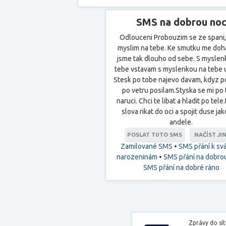
SMS na dobrou no
Odlouceni Probouzim se ze spani,
myslim na tebe. Ke smutku me doha
jsme tak dlouho od sebe. S myslen
tebe vstavam s myslenkou na tebe 
Stesk po tobe najevo davam, kdyz po
po vetru posilam.Styska se mi po
naruci. Chci te libat a hladit po tele
slova rikat do oci a spojit duse ja
andele.
POSLAT TUTO SMS
NAČÍST JI
Zamilované SMS
•
SMS přání k svá
narozeninám
•
SMS přání na dobro
SMS přání na dobré ráno
Zprávy do sí