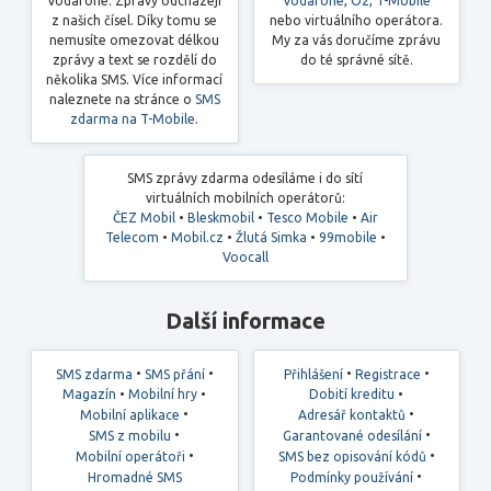
Vodafone. Zprávy odcházejí
Vodafone
,
O2
,
T-Mobile
z našich čísel. Díky tomu se
nebo virtuálního operátora.
nemusíte omezovat délkou
My za vás doručíme zprávu
zprávy a text se rozdělí do
do té správné sítě.
několika SMS. Více informací
naleznete na stránce o
SMS
zdarma na T-Mobile
.
SMS zprávy zdarma odesíláme i do sítí
virtuálních mobilních operátorů:
ČEZ Mobil
•
Bleskmobil
•
Tesco Mobile
•
Air
Telecom
•
Mobil.cz
•
Žlutá Simka
•
99mobile
•
Voocall
Další informace
•
•
•
•
SMS zdarma
SMS přání
Přihlášení
Registrace
•
•
•
Magazín
Mobilní hry
Dobití kreditu
•
•
Mobilní aplikace
Adresář kontaktů
•
•
SMS z mobilu
Garantované odesílání
•
•
Mobilní operátoři
SMS bez opisování kódů
•
Hromadné SMS
Podmínky používání