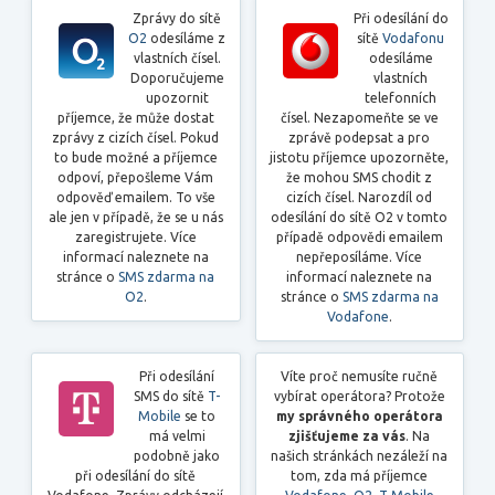
Zprávy do sítě
Při odesílání do
O2
odesíláme z
sítě
Vodafonu
vlastních čísel.
odesíláme
Doporučujeme
vlastních
upozornit
telefonních
příjemce, že může dostat
čísel. Nezapomeňte se ve
zprávy z cizích čísel. Pokud
zprávě podepsat a pro
to bude možné a příjemce
jistotu příjemce upozorněte,
odpoví, přepošleme Vám
že mohou SMS chodit z
odpověď emailem. To vše
cizích čísel. Narozdíl od
ale jen v případě, že se u nás
odesílání do sítě O2 v tomto
zaregistrujete. Více
případě odpovědi emailem
informací naleznete na
nepřeposíláme. Více
stránce o
SMS zdarma na
informací naleznete na
O2
.
stránce o
SMS zdarma na
Vodafone
.
Při odesílání
Víte proč nemusíte ručně
SMS do sítě
T-
vybírat operátora? Protože
Mobile
se to
my správného operátora
má velmi
zjišťujeme za vás
. Na
podobně jako
našich stránkách nezáleží na
při odesílání do sítě
tom, zda má příjemce