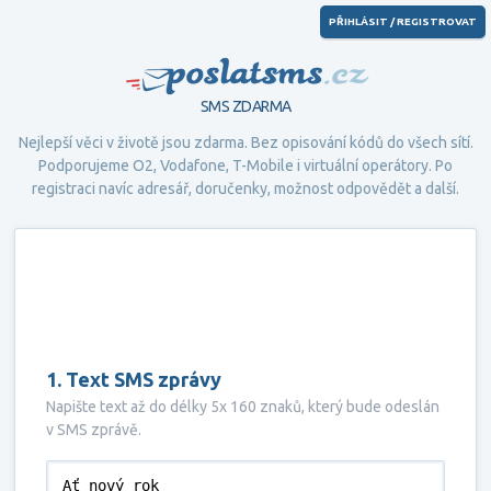
PŘIHLÁSIT / REGISTROVAT
PoslatSMS.cz
SMS ZDARMA
Nejlepší věci v životě jsou zdarma. Bez opisování kódů do všech sítí.
Podporujeme
O2
,
Vodafone
,
T-Mobile
i virtuální operátory. Po
registraci navíc adresář, doručenky, možnost odpovědět a další.
1. Text SMS zprávy
Napište text až do délky 5x 160 znaků, který bude odeslán
v SMS zprávě.