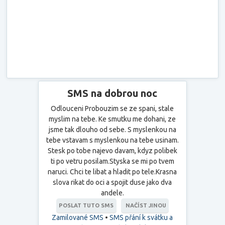
SMS na dobrou noc
Odlouceni Probouzim se ze spani, stale
myslim na tebe. Ke smutku me dohani, ze
jsme tak dlouho od sebe. S myslenkou na
tebe vstavam s myslenkou na tebe usinam.
Stesk po tobe najevo davam, kdyz polibek
ti po vetru posilam.Styska se mi po tvem
naruci. Chci te libat a hladit po tele.Krasna
slova rikat do oci a spojit duse jako dva
andele.
POSLAT TUTO SMS
NAČÍST JINOU
Zamilované SMS
•
SMS přání k svátku a