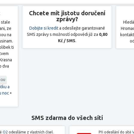
c
Chcete mít jistotu doručení
zprávy?
 stale
Hledá
Dobijte si kredit
a odesílejte garantované
ni, ze
Hromad
SMS zprávy s možností odpovědi již za
0,80
kou na
kontakt
Kč / SMS
.
usinam.
od
libek ti
 tvem
.Krasna
ko dva
NOU
tku a
u noc
•
SMS zdarma do všech sítí
tě
O2
odesíláme z vlastních čísel.
Při odesílání do sítě