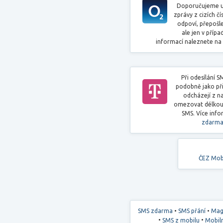
Doporučujeme u
zprávy z cizích č
odpoví, přepoš
ale jen v přípa
informací naleznete na
Při odesílání S
podobně jako při
odcházejí z na
omezovat délkou 
SMS. Více info
zdarma
ČEZ Mob
•
•
SMS zdarma
SMS přání
Mag
•
•
SMS z mobilu
Mobiln