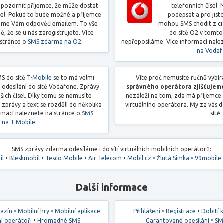
pozornit příjemce, že může dostat
telefonních čísel
ísel. Pokud to bude možné a příjemce
podepsat a pro jist
leme Vám odpověď emailem. To vše
mohou SMS chodit z cizí
dě, že se u nás zaregistrujete. Více
do sítě O2 v tomt
 stránce o
SMS zdarma na O2
.
nepřeposíláme. Více informací nale
na Voda
MS do sítě
T-Mobile
se to má velmi
Víte proč nemusíte ručně vybí
 odesílání do sítě Vodafone. Zprávy
správného operátora zjišťujem
šich čísel. Díky tomu se nemusíte
nezáleží na tom, zda má příjemce
zprávy a text se rozdělí do několika
virtuálního operátora. My za vás 
rmací naleznete na stránce o
SMS
sítě.
 na T-Mobile
.
SMS zprávy zdarma odesíláme i do sítí virtuálních mobilních operátorů:
il
•
Bleskmobil
•
Tesco Mobile
•
Air Telecom
•
Mobil.cz
•
Žlutá Simka
•
99mobile
Další informace
•
•
•
•
azín
Mobilní hry
Mobilní aplikace
Přihlášení
Registrace
Dobití 
•
•
í operátoři
Hromadné SMS
Garantované odesílání
SM