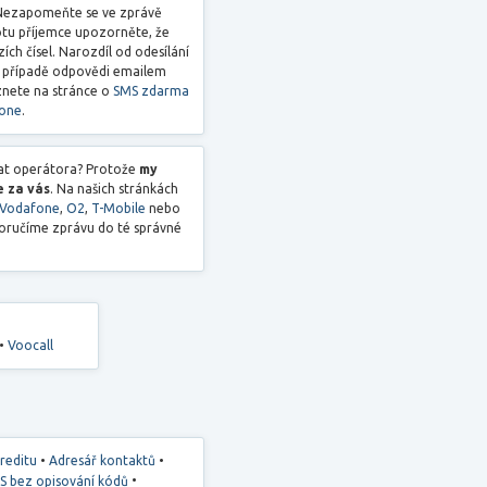
. Nezapomeňte se ve zprávě
otu příjemce upozorněte, že
ch čísel. Narozdíl od odesílání
o případě odpovědi emailem
znete na stránce o
SMS zdarma
fone
.
rat operátora? Protože
my
e za vás
. Na našich stránkách
Vodafone
,
O2
,
T-Mobile
nebo
doručíme zprávu do té správné
•
Voocall
•
•
kreditu
Adresář kontaktů
•
S bez opisování kódů