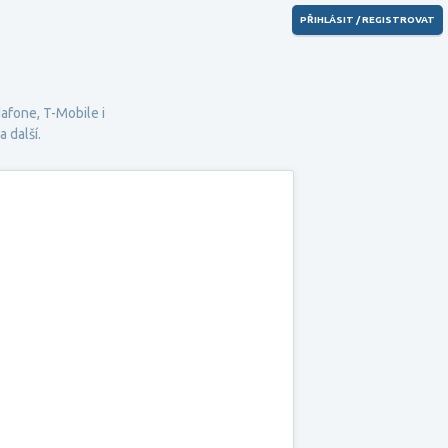
PŘIHLÁSIT / REGISTROVAT
afone
,
T-Mobile
i
 další.