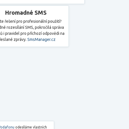
Hromadné SMS
te řešení pro profesionální použití?
né rozesílání SMS, pokročilá správa
ů i pravidel pro příchozí odpovědi na
eslané zprávy.
SmsManager.cz
Vodafonu
odesíláme vlastních