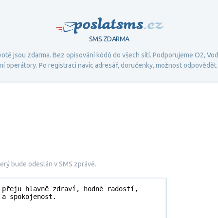
PoslatSMS.cz
SMS ZDARMA
životě jsou zdarma. Bez opisování kódů do všech sítí. Podporujeme
O2
,
Vod
lní operátory. Po registraci navíc adresář, doručenky, možnost odpovědět a
který bude odeslán v SMS zprávě.