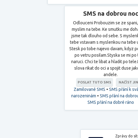
SMS na dobrou no
Odlouceni Probouzim se ze spani,
myslim na tebe. Ke smutku me doha
jsme tak dlouho od sebe. S myslen
tebe vstavam s myslenkou na tebe 
Stesk po tobe najevo davam, kdyz po
po vetru posilam.Styska se mi po
naruci. Chci te libat a hladit po tele
slova rikat do oci a spojit duse ja
andele.
POSLAT TUTO SMS
NAČÍST JI
Zamilované SMS
•
SMS přání k svá
narozeninám
•
SMS přání na dobro
SMS přání na dobré ráno
Zprávy do sí