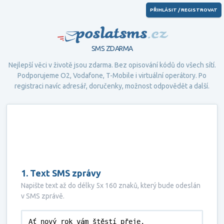
PŘIHLÁSIT / REGISTROVAT
PoslatSMS.cz
SMS ZDARMA
Nejlepší věci v životě jsou zdarma. Bez opisování kódů do všech sítí.
Podporujeme
O2
,
Vodafone
,
T-Mobile
i virtuální operátory. Po
registraci navíc adresář, doručenky, možnost odpovědět a další.
1. Text SMS zprávy
Napište text až do délky 5x 160 znaků, který bude odeslán
v SMS zprávě.