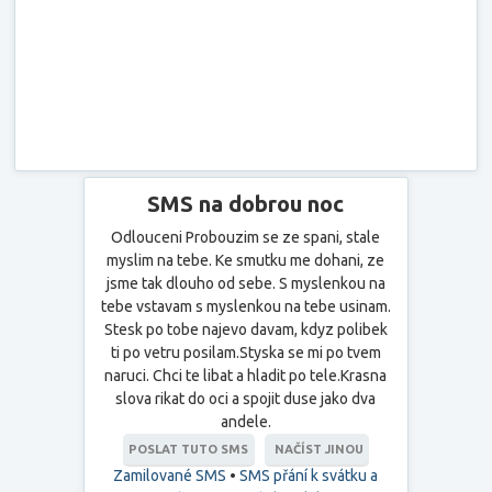
SMS na dobrou noc
Odlouceni Probouzim se ze spani, stale
myslim na tebe. Ke smutku me dohani, ze
jsme tak dlouho od sebe. S myslenkou na
tebe vstavam s myslenkou na tebe usinam.
Stesk po tobe najevo davam, kdyz polibek
ti po vetru posilam.Styska se mi po tvem
naruci. Chci te libat a hladit po tele.Krasna
slova rikat do oci a spojit duse jako dva
andele.
POSLAT TUTO SMS
NAČÍST JINOU
Zamilované SMS
•
SMS přání k svátku a