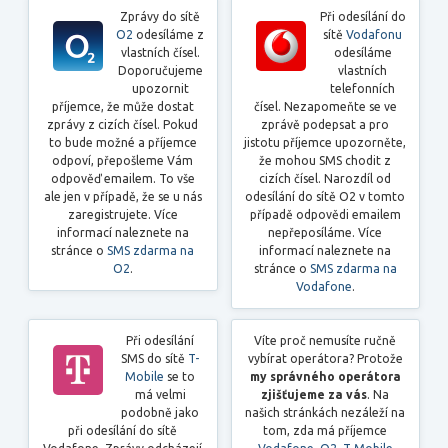
Zprávy do sítě
Při odesílání do
O2
odesíláme z
sítě
Vodafonu
vlastních čísel.
odesíláme
Doporučujeme
vlastních
upozornit
telefonních
příjemce, že může dostat
čísel. Nezapomeňte se ve
zprávy z cizích čísel. Pokud
zprávě podepsat a pro
to bude možné a příjemce
jistotu příjemce upozorněte,
odpoví, přepošleme Vám
že mohou SMS chodit z
odpověď emailem. To vše
cizích čísel. Narozdíl od
ale jen v případě, že se u nás
odesílání do sítě O2 v tomto
zaregistrujete. Více
případě odpovědi emailem
informací naleznete na
nepřeposíláme. Více
stránce o
SMS zdarma na
informací naleznete na
O2
.
stránce o
SMS zdarma na
Vodafone
.
Při odesílání
Víte proč nemusíte ručně
SMS do sítě
T-
vybírat operátora? Protože
Mobile
se to
my správného operátora
má velmi
zjišťujeme za vás
. Na
podobně jako
našich stránkách nezáleží na
při odesílání do sítě
tom, zda má příjemce