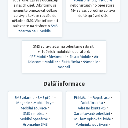
Vodafone. Zprávy odcházejí
Vodafone
,
O2
,
T-Mobile
z našich čísel. Díky tomu se
nebo virtuálního operátora.
nemusíte omezovat délkou
My za vás doručíme zprávu
zprávy a text se rozdělí do
do té správné sítě.
několika SMS. Více informací
naleznete na stránce o
SMS
zdarma na T-Mobile
.
SMS zprávy zdarma odesíláme i do sítí
virtuálních mobilních operátorů:
ČEZ Mobil
•
Bleskmobil
•
Tesco Mobile
•
Air
Telecom
•
Mobil.cz
•
Žlutá Simka
•
99mobile
•
Voocall
Další informace
•
•
•
•
SMS zdarma
SMS přání
Přihlášení
Registrace
•
•
•
Magazín
Mobilní hry
Dobití kreditu
•
•
Mobilní aplikace
Adresář kontaktů
•
•
SMS z mobilu
Garantované odesílání
•
•
Mobilní operátoři
SMS bez opisování kódů
•
Hromadné SMS
Podmínky používání